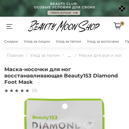
0
Скидки
Уход за лицом
Уход за телом
Уход за волосами
П
Главная
Уход за телом
...
Маски для рук и ног
Маска-носочки для ног
восстанавливающая Beauty153 Diamond
Foot Mask
(0)