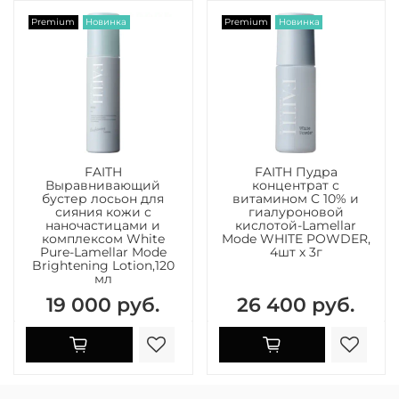
Premium
Новинка
Premium
Новинка
FAITH
FAITH Пудра
Выравнивающий
концентрат с
бустер лосьон для
витамином C 10% и
сияния кожи с
гиалуроновой
наночастицами и
кислотой-Lamellar
комплексом White
Mode WHITE POWDER,
Pure-Lamellar Mode
4шт х 3г
Brightening Lotion,120
мл
19 000 руб.
26 400 руб.