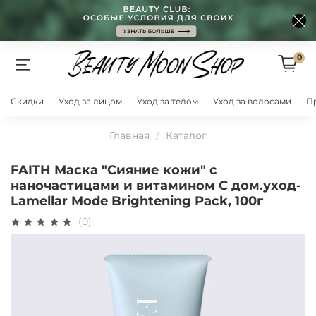
0
Скидки
Уход за лицом
Уход за телом
Уход за волосами
П
Главная
Каталог
FAITH Маска "Сияние кожи" с
наночастицами и витамином С дом.уход-
Lamellar Mode Brightening Pack, 100г
(0)