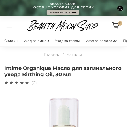
0
Скидки
Уход за лицом
Уход за телом
Уход за волосами
П
Главная
Каталог
Intime Organique Масло для вагинального
ухода Birthing Oil, 30 мл
(0)