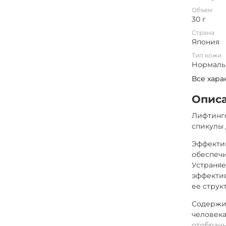
Объем
30 г
Страна
Япония
Тип кожи
Нормальн
Все хара
Опис
Лифтинг
спикулы 
Эффектив
обеспеч
Устраняе
эффектив
ее струк
Содержит
человека
отобран