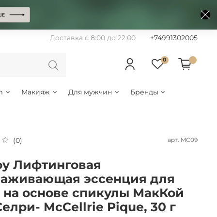
Доставка с 8:00 до 22:00
+74991302005
0
m
Макияж
Для мужчин
Бренды
арт.
MC09
(0)
y Лифтинговая
аживающая эссенция для
 на основе спикулы МакКой
елри- McCellrie Pique, 30 г