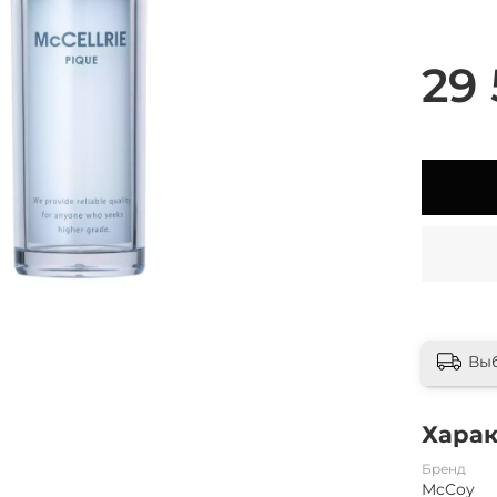
29 
Вы
Хара
Бренд
McCoy