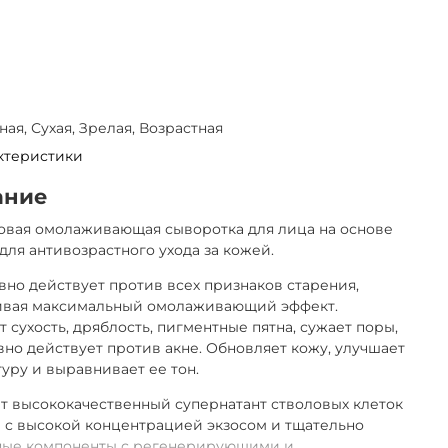
ая, Сухая, Зрелая, Возрастная
ктеристики
ание
овая омолаживающая сыворотка для лица на основе
для антивозрастного ухода за кожей.
но действует против всех признаков старения,
ивая максимальный омолаживающий эффект.
т сухость, дряблость, пигментные пятна, сужает поры,
но действует против акне. Обновляет кожу, улучшает
туру и выравнивает ее тон.
 высококачественный супернатант стволовых клеток
 с высокой концентрацией экзосом и тщательно
ные компоненты с регенерирующими и