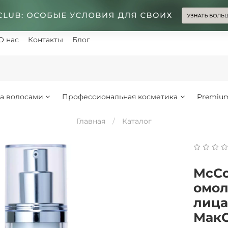
О нас
Контакты
Блог
за волосами
Профессиональная косметика
Premiu
Главная
Каталог
McCo
омол
лица
МакС