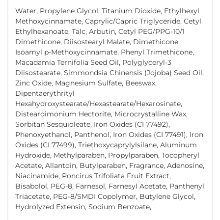
Water, Propylene Glycol, Titanium Dioxide, Ethylhexyl
Methoxycinnamate, Caprylic/Capric Triglyceride, Cetyl
Ethylhexanoate, Talc, Arbutin, Cetyl PEG/PPG-10/1
Dimethicone, Diisostearyl Malate, Dimethicone,
Isoamyl p-Methoxycinnamate, Phenyl Trimethicone,
Macadamia Ternifolia Seed Oil, Polyglyceryl-3
Diisostearate, Simmondsia Chinensis (Jojoba) Seed Oil,
Zinc Oxide, Magnesium Sulfate, Beeswax,
Dipentaerythrityl
Hexahydroxystearate/Hexastearate/Hexarosinate,
Disteardimonium Hectorite, Microcrystalline Wax,
Sorbitan Sesquioleate, Iron Oxides (CI 77492),
Phenoxyethanol, Panthenol, Iron Oxides (CI 77491), Iron
Oxides (CI 77499), Triethoxycaprylylsilane, Aluminum
Hydroxide, Methylparaben, Propylparaben, Tocopheryl
Acetate, Allantoin, Butylparaben, Fragrance, Adenosine,
Niacinamide, Poncirus Trifoliata Fruit Extract,
Bisabolol, PEG-8, Farnesol, Farnesyl Acetate, Panthenyl
Triacetate, PEG-8/SMDI Copolymer, Butylene Glycol,
Hydrolyzed Extensin, Sodium Benzoate,