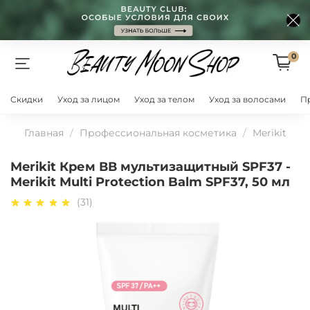
0
Скидки
Уход за лицом
Уход за телом
Уход за волосами
П
Главная
Профессиональная косметика
Merikit
Merikit Крем ВВ мультизащитный SPF37 -
Merikit Multi Protection Balm SPF37, 50 мл
(31)