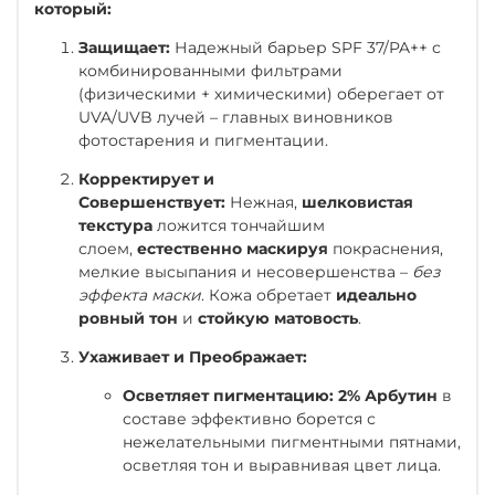
который:
Защищает:
Надежный барьер SPF 37/PA++ с
комбинированными фильтрами
(физическими + химическими) оберегает от
UVA/UVB лучей – главных виновников
фотостарения и пигментации.
Корректирует и
Совершенствует:
Нежная,
шелковистая
текстура
ложится тончайшим
слоем,
естественно маскируя
покраснения,
мелкие высыпания и несовершенства –
без
эффекта маски
. Кожа обретает
идеально
ровный тон
и
стойкую матовость
.
Ухаживает и Преображает:
Осветляет пигментацию:
2% Арбутин
в
составе эффективно борется с
нежелательными пигментными пятнами,
осветляя тон и выравнивая цвет лица.