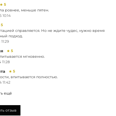
ибиотическим действием, заживляет воспаленные
5
ни.
ла ровнее, меньше пятен.
н: успокаивает, облегчает боль, охлаждает, заживляет
5 10:14
паленные ткани.
5
ора: противовоспалительное и антибактериальное
тацией справляется. Но не ждите чудес, нужно время
ствие, сужает поры.
ный подход.
мник: антибактериальный компонент, не вызывает
 11:29
ергии.
ах: антиоксидант, контролирует процесс выработки
ия
5
ума, минимизирует поры.
впитывается мгновенно.
еный чай: антибактериальное и антиоксидантное
 11:28
ствие – антиэйдж компонент.
сик: благотворно влияет на метаболизм, циркуляцию
ита
5
ви, регенерацию клеток кожи.
ости, впитывается полностью.
кго: улучшает циркуляцию крови, сужает поры,
 11:42
чшает регенерацию клеток кожи.
телла: бесподобно успокаивает кожу.
ть ещё
ло ши: помогает сохранить кожу увлажненной.
ть отзыв
ylene Glycol Caprylic/Capric Triglyceride Glycerin Cetyl