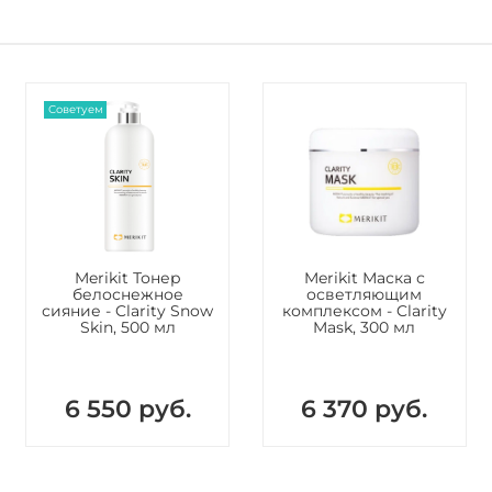
Ethylhexa
Stearate
Mannan M
Hyaluron
Oil Glyce
Советуем
Helianthu
Sodium A
Isohexade
Carica (F
60 Hydrog
Flower Ex
Root Extr
Merikit Тонер
Merikit Маска с
Gall Extr
белоснежное
осветляющим
сияние - Clarity Snow
комплексом - Clarity
Leaf Extr
Skin, 500 мл
Mask, 300 мл
Extract H
Sucrose 
6 550 руб.
6 370 руб.