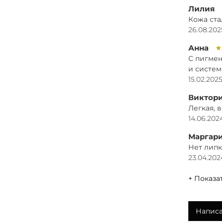
ант
Лилия
тка
Кожа ста
Пио
26.08.202
вос
Анна
Соф
С пигмен
дей
и систем
Шле
15.02.2025
алл
Сум
Виктор
себ
Легкая, 
Зел
14.06.2024
дей
Пер
Маргар
кро
Нет липк
Гин
23.04.2024
улу
Цен
+ Показа
Мас
Состав
Написа
Water But