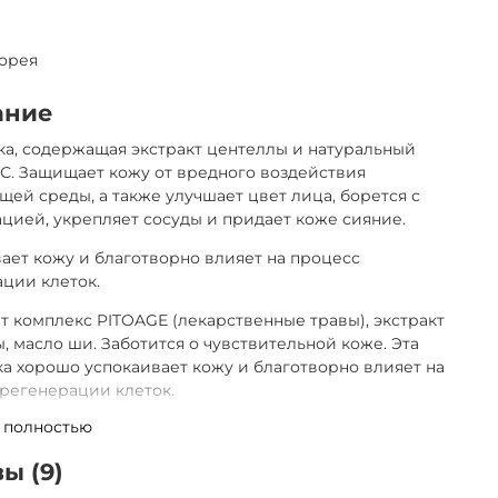
орея
ание
а, содержащая экстракт центеллы и натуральный
С. Защищает кожу от вредного воздействия
ей среды, а также улучшает цвет лица, борется с
цией, укрепляет сосуды и придает коже сияние.
ает кожу и благотворно влияет на процесс
ции клеток.
 комплекс PITOAGE (лекарственные травы), экстракт
, масло ши. Заботится о чувствительной коже. Эта
а хорошо успокаивает кожу и благотворно влияет на
регенерации клеток.
 полностью
е ингридиенты:
ы (9)
плекс PITOAGE (8 лекарственных растений).
олость: обладает антибактериальным,