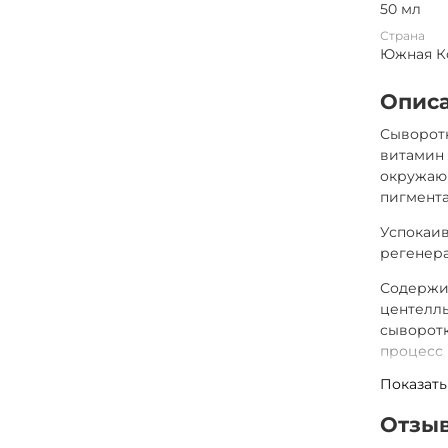
50 мл
Страна
Южная К
Опис
Сыворотк
витамин 
окружающ
пигмента
Успокаив
регенера
Содержит
центеллы
сыворотк
процесс 
Показать
Основны
Отзыв
Ком
Жим