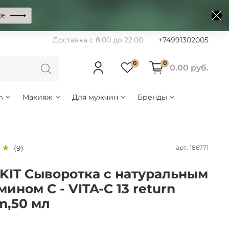
Доставка с 8:00 до 22:00
+74991302005
0
0
0.00 руб.
m
Макияж
Для мужчин
Бренды
арт.
186771
(9)
KIT Сыворотка с натуральным
мином C - VITA-C 13 return
m,50 мл