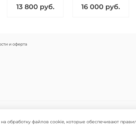
13 800 руб.
16 000 руб.
каллусн
гексака
этилбис
Фитопе
гидроли
трипепт
сти и оферта
диамин
дипепти
культур
экстрак
Специа
(фермен
глицери
гиалуро
 на обработку файлов cookie, которые обеспечивают прави
ого разрешения запрещено