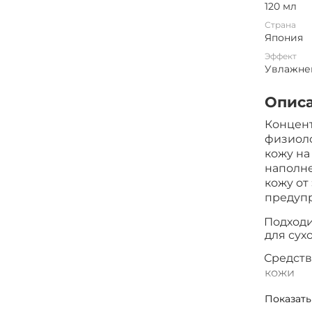
120 мл
Страна
Япония
Эффект
Увлажне
Опис
Концен
физиоло
кожу на
наполне
кожу от
предуп
Подходи
·
для сух
Средств
·
кожи
Улучшае
·
Показать