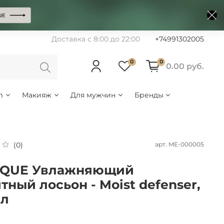
Доставка с 8:00 до 22:00
+74991302005
0
0
0.00 руб.
m
Макияж
Для мужчин
Бренды
арт.
ME-000005
(0)
IQUE Увлажняющий
тный лосьон - Moist defenser,
мл