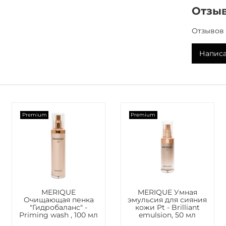
Обеспе
·
Отзы
и напо
Отзывов 
Рекомен
·
бритья
Написа
Способ
Распред
чистую 
Premium
Premium
помпаж
2-3 раз
Состав
Акваэг
MERIQUE
MERIQUE Умная
гиносте
Очищающая пенка
эмульсия для сияния
гиспери
"Гидробаланс" -
кожи Pt - Brilliant
коллоид
Priming wash , 100 мл
emulsion, 50 мл
стволов