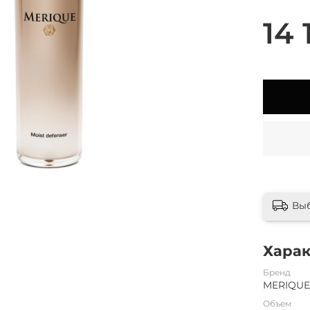
14 
Вы
Хара
Бренд
MERIQU
Объем