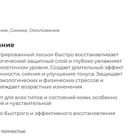
ние, Сияние, Омоложение
ание
трированный лосьон быстро восстанавливает
гический защитный слой и глубоко увлажняет
 клеточном уровне. Создает длительный эффект
нности, сияния и улучшения тонуса. Защищает
 экологических и физических стрессов и
реждает возрастные изменения.
т для всех типов и состояний кожи, особенно
ой и чувствительной
о быстрого и эффективного восстановления
т структуру кожи, повышает плотность
 полностью