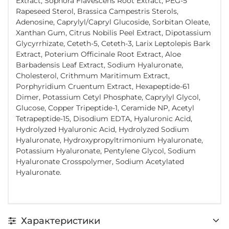
Extract, Sophora Flavescens Root Extract, PEG-5
Rapeseed Sterol, Brassica Campestris Sterols,
Adenosine, Caprylyl/Capryl Glucoside, Sorbitan Oleate,
Xanthan Gum, Citrus Nobilis Peel Extract, Dipotassium
Glycyrrhizate, Ceteth-5, Ceteth-3, Larix Leptolepis Bark
Extract, Poterium Officinale Root Extract, Aloe
Barbadensis Leaf Extract, Sodium Hyaluronate,
Cholesterol, Crithmum Maritimum Extract,
Porphyridium Cruentum Extract, Hexapeptide-61
Dimer, Potassium Cetyl Phosphate, Caprylyl Glycol,
Glucose, Copper Tripeptide-1, Ceramide NP, Acetyl
Tetrapeptide-15, Disodium EDTA, Hyaluronic Acid,
Hydrolyzed Hyaluronic Acid, Hydrolyzed Sodium
Hyaluronate, Hydroxypropyltrimonium Hyaluronate,
Potassium Hyaluronate, Pentylene Glycol, Sodium
Hyaluronate Crosspolymer, Sodium Acetylated
Hyaluronate.
Характеристики