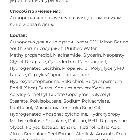
укрепляет контуры лица.
Способ применения:
Сыворотка используется на очищенном и сухом
лице 2 раза в день.
Состав:
Сыворотка для лица с ретинолом 0.1% Mizon Retinol
Youth Serum содержит: Purified Water,
Methylpropanediol, Niacinamide, Glycerin, Neopentyl
Glycol Dicaprate, Cyclodextrin, 1,2-Hexandiol,
Hydrogenated Lecithin, Propanediol, Polyglyceryl-10
Laurate, Caprylic/Capric Triglyceride,
Hydroxyacetophenone, Bakuchiol, Butyrospermum
Parkii (Shea) Butter, Sodium Acrylate/Sodium
Acryloyldimethyl Taurate Copolymer, Glyceryl
Stearate, Polyisobutene, Sodium Polyacrylate,
Panthenol, Macadamia Ternifolia Seed Oil,
Hydrogenated Phosphatidylcholine, Hydroxypropyl
Methylcellulose, Squalane, Pullulan, BHT, Dipropylene
Glycol, Polysorbate 20, Ethanol, Retinol, Citric Acid,
Citrus Reticulata Peel Extract, Gleditsia Australis Fruit