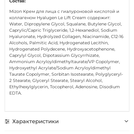
Состав:
Mizon Крем для лица с гиалуроновой кислотой и
коллагеном Hyalugen Le Lift Cream содержит:
Water, Dipropylene Glycol, Squalane, Butylene Glycol,
Caprylic/Capric Triglyceride, 1,2-Hexanediol, Sodium
Hyaluronate, Hydrolyzed Collagen, Niacinamide, C12-16
Alcohols, Palmitic Acid, Hydrogenated Lecithin,
Hydrogenated Polydecene, Hydroxyacetophenone,
Caprylyl Glycol, Dipotassium Glycyrrhizate,
Ammonium Acryloyldimethyltaurate/VP Copolymer,
Hydroxyethyl Acrylate/Sodium Acryloyldimethyl
Taurate Copolymer, Sorbitan Isostearate, Polyglyceryl-
2 Stearate, Glyceryl Stearate, Stearyl Alcohol,
Ethylhexylglycerin, Tocopherol, Adenosine, Disodium
EDTA.
Характеристики