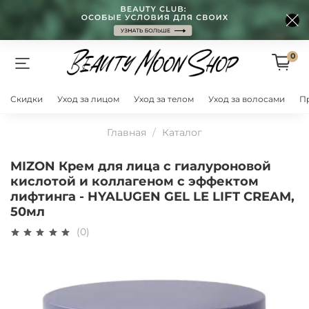
0
Скидки
Уход за лицом
Уход за телом
Уход за волосами
П
Главная
Каталог
MIZON Крем для лица с гиалуроновой
кислотой и коллагеном с эффектом
лифтинга - HYALUGEN GEL LE LIFT CREAM,
50мл
(0)