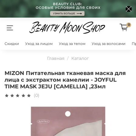
0
Скидки
Уход за лицом
Уход за телом
Уход за волосами
П
Главная
Каталог
MIZON Питательная тканевая маска для
лица с экстрактом камелии - JOYFUL
TIME MASK JEJU [CAMELLIA] ,23мл
(0)