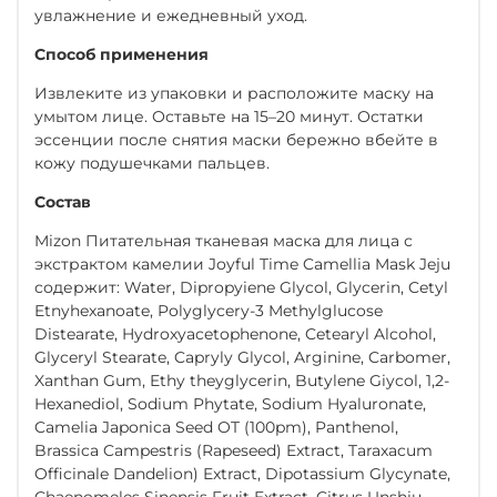
увлажнение и ежедневный уход.
Способ применения
Извлеките из упаковки и расположите маску на
умытом лице. Оставьте на 15–20 минут. Остатки
эссенции после снятия маски бережно вбейте в
кожу подушечками пальцев.
Состав
Mizon Питательная тканевая маска для лица с
экстрактом камелии Joyful Time Camellia Mask Jeju
содержит: Water, Dipropyiene Glycol, Glycerin, Cetyl
Etnyhexanoate, Polyglycery-3 Methylglucose
Distearate, Hydroxyacetophenone, Cetearyl Alcohol,
Glyceryl Stearate, Capryly Glycol, Arginine, Carbomer,
Xanthan Gum, Ethy theyglycerin, Butylene Giycol, 1,2-
Hexanediol, Sodium Phytate, Sodium Hyaluronate,
Camelia Japonica Seed OT (100pm), Panthenol,
Brassica Campestris (Rapeseed) Extract, Taraxacum
Officinale Dandelion) Extract, Dipotassium Glycynate,
Chaenomeles Sinensis Fruit Extract, Citrus Unshiu