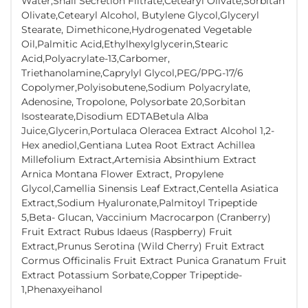
Water,Snail Secretion Filtrate,Cetearyl Olivate,Sorbitan
Olivate,Cetearyl Alcohol, Butylene Glycol,Glyceryl
Stearate, Dimethicone,Hydrogenated Vegetable
Oil,Palmitic Acid,Ethylhexylglycerin,Stearic
Acid,Polyacrylate-13,Carbomer,
Triethanolamine,Caprylyl Glycol,PEG/PPG-17/6
Copolymer,Polyisobutene,Sodium Polyacrylate,
Adenosine, Tropolone, Polysorbate 20,Sorbitan
Isostearate,Disodium EDTABetula Alba
Juice,Glycerin,Portulaca Oleracea Extract Alcohol 1,2-
Hex anediol,Gentiana Lutea Root Extract Achillea
Millefolium Extract,Artemisia Absinthium Extract
Arnica Montana Flower Extract, Propylene
Glycol,Camellia Sinensis Leaf Extract,Centella Asiatica
Extract,Sodium Hyaluronate,Palmitoyl Tripeptide
5,Beta- Glucan, Vaccinium Macrocarpon (Cranberry)
Fruit Extract Rubus Idaeus (Raspberry) Fruit
Extract,Prunus Serotina (Wild Cherry) Fruit Extract
Cormus Officinalis Fruit Extract Punica Granatum Fruit
Extract Potassium Sorbate,Copper Tripeptide-
1,Phenaxyeihanol