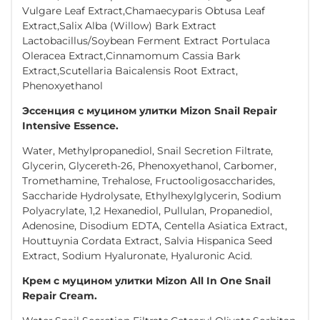
Vulgare Leaf Extract,Chamaecyparis Obtusa Leaf
Extract,Salix Alba (Willow) Bark Extract
Lactobacillus/Soybean Ferment Extract Portulaca
Oleracea Extract,Cinnamomum Cassia Bark
Extract,Scutellaria Baicalensis Root Extract,
Phenoxyethanol
Эссенция с муцином улитки Mizon Snail Repair
Intensive Essence.
Water, Methylpropanediol, Snail Secretion Filtrate,
Glycerin, Glycereth-26, Phenoxyethanol, Carbomer,
Tromethamine, Trehalose, Fructooligosaccharides,
Saccharide Hydrolysate, Ethylhexylglycerin, Sodium
Polyacrylate, 1,2 Hexanediol, Pullulan, Propanediol,
Adenosine, Disodium EDTA, Centella Asiatica Extract,
Houttuynia Cordata Extract, Salvia Hispanica Seed
Extract, Sodium Hyaluronate, Hyaluronic Acid.
Крем с муцином улитки Mizon All In One Snail
Repair Cream.