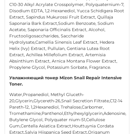
C10-30 Alkyl Acrylate Crosspolymer, Polyquaternium-7,
Disodium EDTA, 1,2-Нехаnediol, Yucca Schidigera Root
Extract, Sapindus Mukurossi Fruit Extract, Quillaja
Saponaria Bark Extract,Sodium Benzoate, Sodium
Acetate, Saponaria Officinalis Extract, Alcohol,
Fructooligosaccharides, Saccharide
Hydrolysate,Camellia Sinensis Leaf Extract, Hedera
Helix (Ivy) Extract, Pullulan, Gentiana Lutea Root
Extract, Achillea Millefolium Extract, Artemisia
Absinthium Extract, Arnica Montana Flower Extract,
Propylene Glycol, Potassium Sorbate, Fragrance.
Увлажняющий тонер Mizon Snail Repair Intensive
Toner.
Water,Propanediol, Methyl Gluceth-
20,Glycerin,Glycereth-26,Snail Secretion Filtrate,C12-14
Pareth-12, 1,2Hexanediol, Trehalose,Carbomer,
Tromethamine,Panthenol,Ethylhexylglycerin,Adenosine,
Butylene Glycol, Polyquater nium-51,Cellulose
Gum,Centella Asiatica Extract,Houttuynia Cordata
Extract,Salvia Hiispanica Seed Extract,Origanum