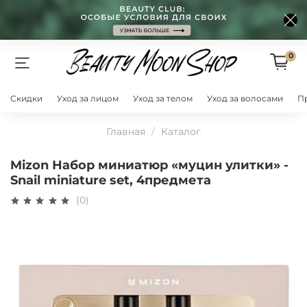
0
Скидки
Уход за лицом
Уход за телом
Уход за волосами
П
Главная
Каталог
Mizon Набор миниатюр «муцин улитки» -
Snail miniature set, 4предмета
(0)