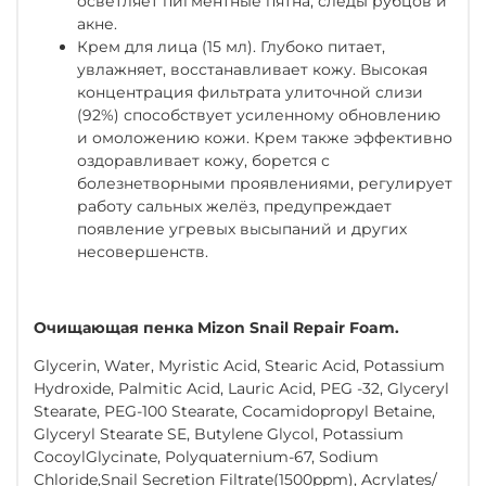
осветляет пигментные пятна, следы рубцов и
акне.
Крем для лица
(15 мл). Глубоко питает,
увлажняет, восстанавливает кожу. Высокая
концентрация фильтрата улиточной слизи
(92%) способствует усиленному обновлению
и омоложению кожи. Крем также эффективно
оздоравливает кожу, борется с
болезнетворными проявлениями, регулирует
работу сальных желёз, предупреждает
появление угревых высыпаний и других
несовершенств.
Очищающая пенка Mizon Snail Repair Foam.
Glycerin, Water, Myristic Acid, Stearic Acid, Potassium
Hydroxide, Palmitic Acid, Lauric Acid, PEG -32, Glyceryl
Stearate, PEG-100 Stearate, Cocamidopropyl Betaine,
Glyceryl Stearate SE, Butylene Glycol, Potassium
CocoylGlycinate, Polyquaternium-67, Sodium
Chloride,Snail Secretion Filtrate(1500ppm), Acrylates/