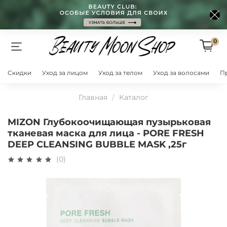
0
Скидки
Уход за лицом
Уход за телом
Уход за волосами
П
Главная
Каталог
MIZON Глубокоочищающая пузырьковая
тканевая маска для лица - PORE FRESH
DEEP CLEANSING BUBBLE MASK ,25г
(0)