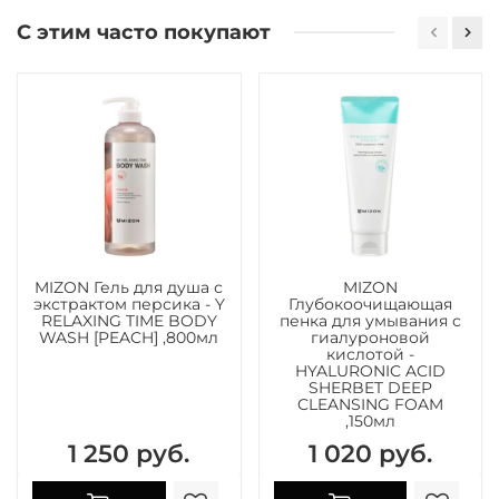
С этим часто покупают
MIZON Гель для душа с
MIZON
экстрактом персика - Y
Глубокоочищающая
RELAXING TIME BODY
пенка для умывания с
WASH [PEACH] ,800мл
гиалуроновой
кислотой -
HYALURONIC ACID
SHERBET DEEP
CLEANSING FOAM
,150мл
1 250 руб.
1 020 руб.