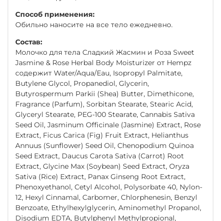
Способ применения:
Обильно наносите на все тело ежедневно.
Состав:
Молочко для тела Сладкий Жасмин и Роза Sweet
Jasmine & Rose Herbal Body Moisturizer от Hempz
содержит Water/Aqua/Eau, Isopropyl Palmitate,
Butylene Glycol, Propanediol, Glycerin,
Butyrospermum Parkii (Shea) Butter, Dimethicone,
Fragrance (Parfum), Sorbitan Stearate, Stearic Acid,
Glyceryl Stearate, PEG-100 Stearate, Cannabis Sativa
Seed Oil, Jasminum Officinale (Jasmine) Extract, Rose
Extract, Ficus Carica (Fig) Fruit Extract, Helianthus
Annuus (Sunflower) Seed Oil, Chenopodium Quinoa
Seed Extract, Daucus Carota Sativa (Carrot) Root
Extract, Glycine Max (Soybean) Seed Extract, Oryza
Sativa (Rice) Extract, Panax Ginseng Root Extract,
Phenoxyethanol, Cetyl Alcohol, Polysorbate 40, Nylon-
12, Hexyl Cinnamal, Carbomer, Chlorphenesin, Benzyl
Benzoate, Ethylhexylglycerin, Aminomethyl Propanol,
Disodium EDTA, Butylphenyl Methylpropional,