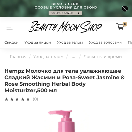
0
Скидки
Уход за лицом
Уход за телом
Уход за волосами
П
Главная
Уход за телом
...
Лосьоны и кремы
Hempz Молочко для тела увлажняющее
Сладкий Жасмин и Роза-Sweet Jasmine &
Rose Smoothing Herbal Body
Moisturizer,500 мл
(0)