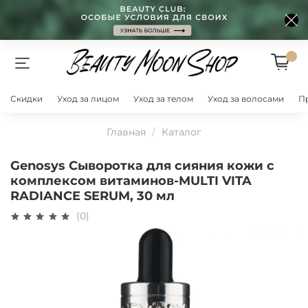
Скидки
Уход за лицом
Уход за телом
Уход за волосами
П
Главная
Каталог
Genosys Сыворотка для сияния кожи с
комплексом витаминов-MULTI VITA
RADIANCE SERUM, 30 мл
(0)