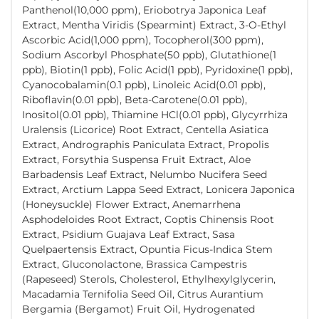
Panthenol(10,000 ppm), Eriobotrya Japonica Leaf
Extract, Mentha Viridis (Spearmint) Extract, 3-O-Ethyl
Ascorbic Acid(1,000 ppm), Tocopherol(300 ppm),
Sodium Ascorbyl Phosphate(50 ppb), Glutathione(1
ppb), Biotin(1 ppb), Folic Acid(1 ppb), Pyridoxine(1 ppb),
Cyanocobalamin(0.1 ppb), Linoleic Acid(0.01 ppb),
Riboflavin(0.01 ppb), Beta-Carotene(0.01 ppb),
Inositol(0.01 ppb), Thiamine HCl(0.01 ppb), Glycyrrhiza
Uralensis (Licorice) Root Extract, Centella Asiatica
Extract, Andrographis Paniculata Extract, Propolis
Extract, Forsythia Suspensa Fruit Extract, Aloe
Barbadensis Leaf Extract, Nelumbo Nucifera Seed
Extract, Arctium Lappa Seed Extract, Lonicera Japonica
(Honeysuckle) Flower Extract, Anemarrhena
Asphodeloides Root Extract, Coptis Chinensis Root
Extract, Psidium Guajava Leaf Extract, Sasa
Quelpaertensis Extract, Opuntia Ficus-Indica Stem
Extract, Gluconolactone, Brassica Campestris
(Rapeseed) Sterols, Cholesterol, Ethylhexylglycerin,
Macadamia Ternifolia Seed Oil, Citrus Aurantium
Bergamia (Bergamot) Fruit Oil, Hydrogenated