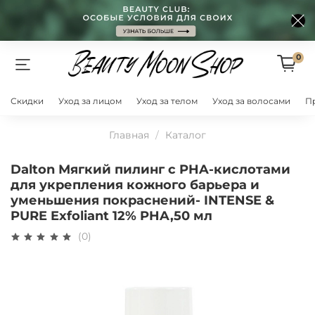
0
Скидки
Уход за лицом
Уход за телом
Уход за волосами
П
Главная
Каталог
Dalton Мягкий пилинг с PHA-кислотами
для укрепления кожного барьера и
уменьшения покраснений- INTENSE &
PURE Exfoliant 12% PHA,50 мл
(0)