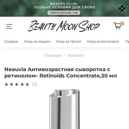
Скидки
Уход за лицом
Уход за телом
Уход за волосами
П
Главная
Каталог
Neauvia Антивозрастная сыворотка c
ретинолом- Retinoids Concentrate,30 мл
(0)