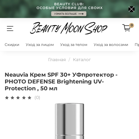
0
Скидки
Уход за лицом
Уход за телом
Уход за волосами
П
Главная
Каталог
Neauvia Крем SPF 30+ УФпротектор -
PHOTO DEFENSE Brightening UV-
Protection , 50 мл
(0)