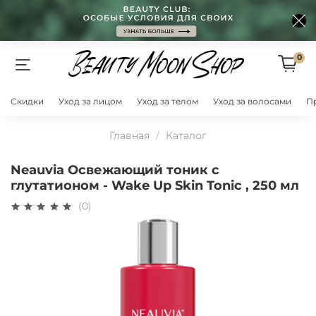
0
Скидки
Уход за лицом
Уход за телом
Уход за волосами
П
Главная
Каталог
Neauvia Освежающий тоник с
глутатионом - Wake Up Skin Tonic , 250 мл
(0)