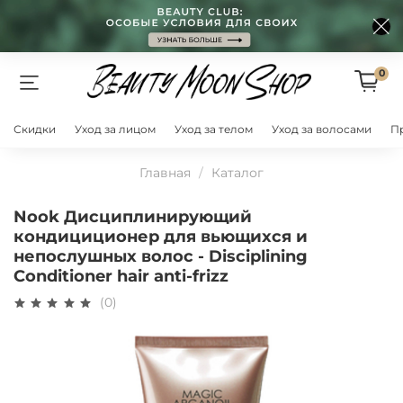
0
Скидки
Уход за лицом
Уход за телом
Уход за волосами
П
Главная
Каталог
Nook Дисциплинирующий
кондициционер для вьющихся и
непослушных волос - Disciplining
Conditioner hair anti-frizz
(0)