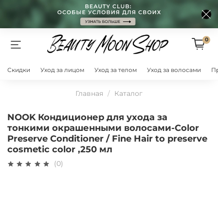
0
Скидки
Уход за лицом
Уход за телом
Уход за волосами
П
Главная
Каталог
NOOK Кондиционер для ухода за
тонкими окрашенными волосами-Color
Preserve Conditioner / Fine Hair to preserve
cosmetic color ,250 мл
(0)