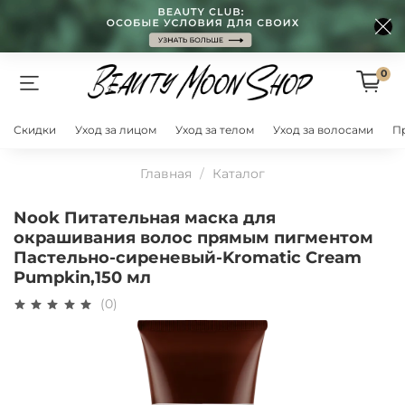
0
Скидки
Уход за лицом
Уход за телом
Уход за волосами
П
Главная
Каталог
Nook Питательная маска для
окрашивания волос прямым пигментом
Пастельно-сиреневый-Kromatic Cream
Pumpkin,150 мл
(0)