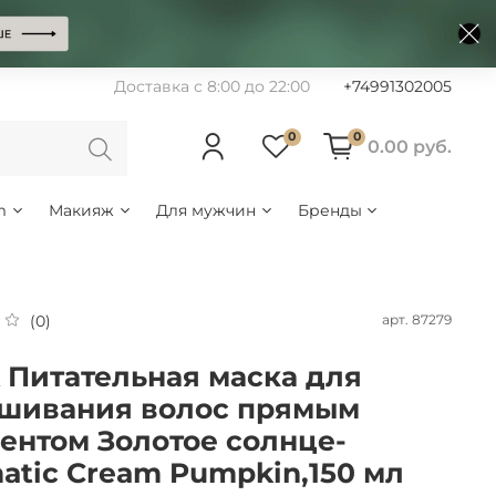
Доставка с 8:00 до 22:00
+74991302005
0
0
0.00 руб.
m
Макияж
Для мужчин
Бренды
арт.
87279
(0)
 Питательная маска для
шивания волос прямым
ентом Золотое солнце-
atic Cream Pumpkin,150 мл