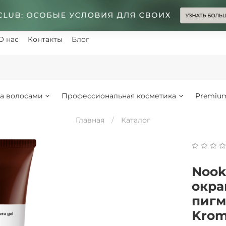
О нас
Контакты
Блог
за волосами
Профессиональная косметика
Premiu
Главная
Каталог
Nook
окра
пигм
Krom