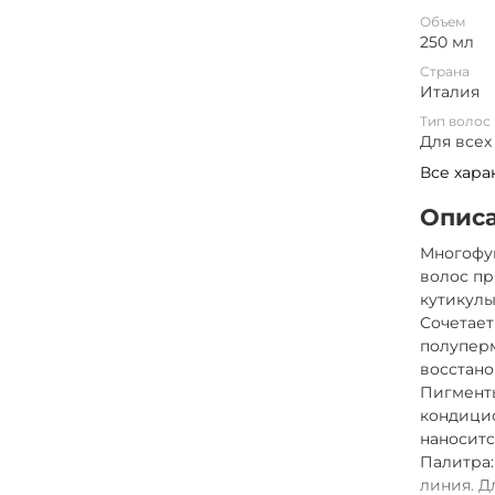
Объем
250 мл
Страна
Италия
Тип волос
Для всех
Все хара
Опис
Многофу
волос п
кутикулы
Сочетает
полупер
восстан
Пигменты
кондицио
наноситс
Палитра:
линия. Д