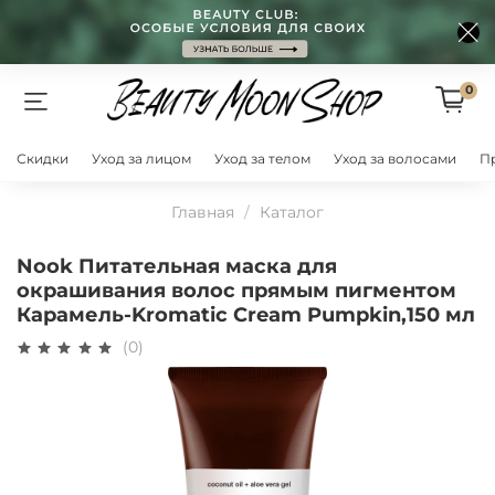
0
Скидки
Уход за лицом
Уход за телом
Уход за волосами
П
Главная
Каталог
Nook Питательная маска для
окрашивания волос прямым пигментом
Карамель-Kromatic Cream Pumpkin,150 мл
(0)