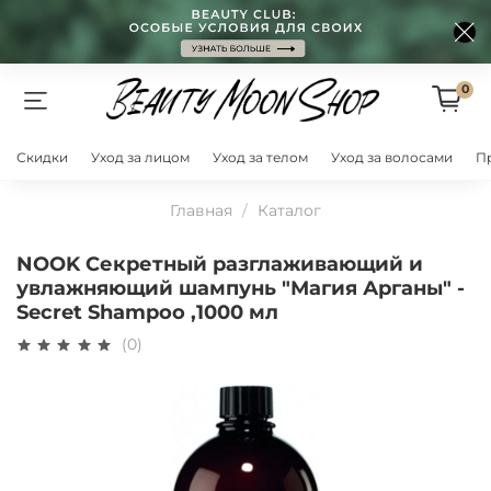
0
Скидки
Уход за лицом
Уход за телом
Уход за волосами
П
Главная
Каталог
NOOK Секретный разглаживающий и
увлажняющий шампунь "Магия Арганы" -
Secret Shampoo ,1000 мл
(0)