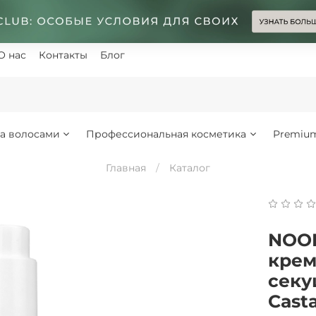
О нас
Контакты
Блог
за волосами
Профессиональная косметика
Premiu
Главная
Каталог
NOO
крем
секу
Cast