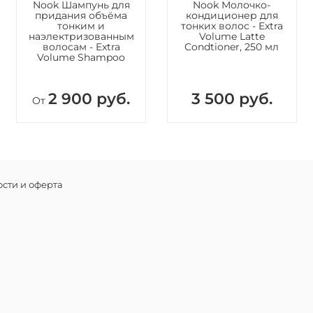
Threonine
Nook Шампунь для
Nook Молочко-
Sodium Be
придания объёма
кондиционер для
тонким и
тонких волос - Extra
Phenoxyet
наэлектризованным
Volume Latte
волосам - Extra
Condtioner, 250 мл
Volume Shampoo
2 900 руб.
3 500 руб.
От
сти и оферта