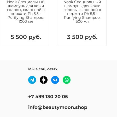
, Cetrimonium Chloride, Citric Acid, Potassium Sorbate,
Nook Специальный
Nook Специальный
nzoate, Ethylhexylglycerin, Benzyl Alcohol,
шампунь для кожи
шампунь для кожи
головы, склонной к
головы, склонной к
hanol, Parfum (Fragrance), Coumarin.
перхоти Ph 5,5 -
перхоти Ph 5,5 -
Purifying Shampoo,
Purifying Shampoo,
1000 мл
500 мл
5 500 руб.
3 500 руб.
Мы в соц. сетях
+7 499 130 20 05
info@beautymoon.shop