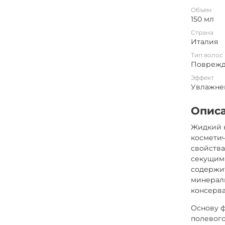
Объем
150 мл
Страна
Италия
Тип волос
Повреж
Эффект
Увлажне
Опис
Жидкий к
космети
свойства
секущими
содержит
минераль
консерв
Основу ф
полевого