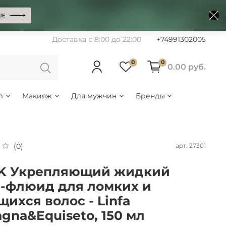
Доставка с 8:00 до 22:00
+74991302005
0
0
0.00 руб.
m
Макияж
Для мужчин
Бренды
арт.
27301
(0)
K Укрепляющий жидкий
-флюид для ломких и
щихся волос - Linfa
agna&Equiseto, 150 мл