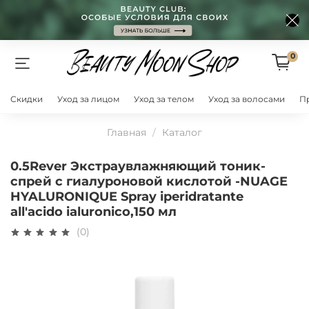
0
Скидки
Уход за лицом
Уход за телом
Уход за волосами
П
Главная
Каталог
0.5Rever Экстраувлажняющий тоник-
спрей с гиалуроновой кислотой -NUAGE
HYALURONIQUE Spray iperidratante
all'acido ialuronico,150 мл
(0)