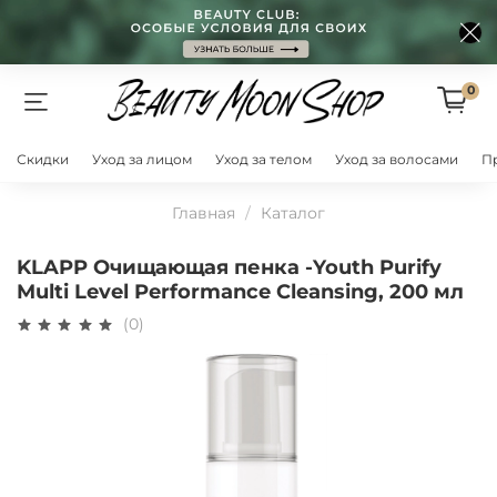
0
Скидки
Уход за лицом
Уход за телом
Уход за волосами
П
Главная
Каталог
KLAPP Очищающая пенка -Youth Purify
Multi Level Performance Cleansing, 200 мл
(0)