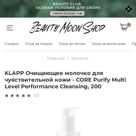
0
Скидки
Уход за лицом
Уход за телом
Уход за волосами
П
Главная
Каталог
KLAPP Очищающее молочко для
чувствительной кожи - CORE Purify Multi
Level Performance Cleansing, 200
(0)