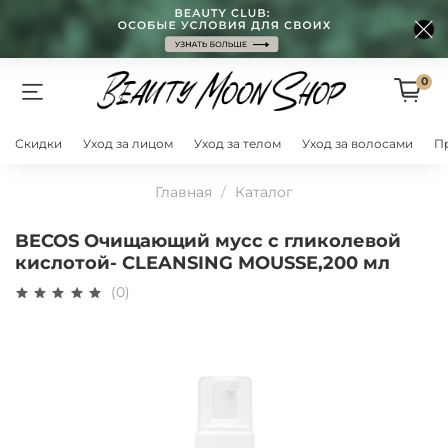
0
Скидки
Уход за лицом
Уход за телом
Уход за волосами
П
Главная
Каталог
BECOS Очищающий мусс с гликолевой
кислотой- CLEANSING MOUSSE,200 мл
(0)