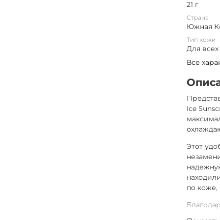
21 г
Страна
Южная К
Тип кожи
Для всех
Все хара
Опис
Предста
Ice Suns
максима
охлажда
Этот удо
незамени
надежную
находили
по коже,
Благодар
эффектив