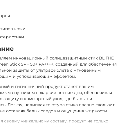
орея
 типов кожи
ктеристики
ание
вляем инновационный солнцезащитный стик BLITHE
creen Stick SPF 50+ PA++++, созданный для обеспечения
льной защиты от ультрафиолета с мгновенным
ющим и успокаивающим эффектом.
бный и гигиеничный продукт станет вашим
мым спутником в жаркие летние дни, обеспечивая
 защиту и комфортный уход, где бы вы ни
сь. Легкая, нелипкая текстура стика плавно скользит
 не оставляя белых следов и ощущения жирности.
я своему уникальному составу, продукт не только
но блокирует вредное воздействие UVA- и UVB-