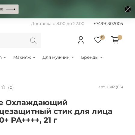
Доставка с 8:00 до 22:00
+74991302005
0
m
Макияж
Для мужчин
Бренды
арт.
UVP (CS)
(0)
he Охлаждающий
цезащитный стик для лица
0+ PA++++, 21 г