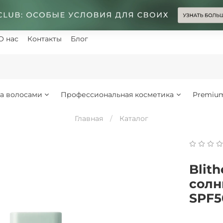
О нас
Контакты
Блог
за волосами
Профессиональная косметика
Premiu
Главная
Каталог
Blit
солн
SPF5