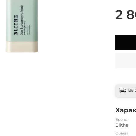
2 8
Вы
Хара
Бренд
Blithe
Объем