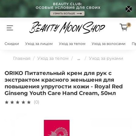
0
Скидки
Уход за лицом
Уход за телом
Уход за волосами
П
Главная
Уход за телом
...
Уход за руками
ORIKO Питательный крем для рук с
экстрактом красного женьшеня для
повышения упругости кожи - Royal Red
Ginseng Youth Care Hand Cream, 50мл
(0)