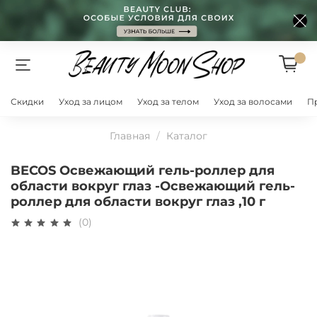
Скидки
Уход за лицом
Уход за телом
Уход за волосами
П
Главная
Каталог
BECOS Освежающий гель-роллер для
области вокруг глаз -Освежающий гель-
роллер для области вокруг глаз ,10 г
(0)