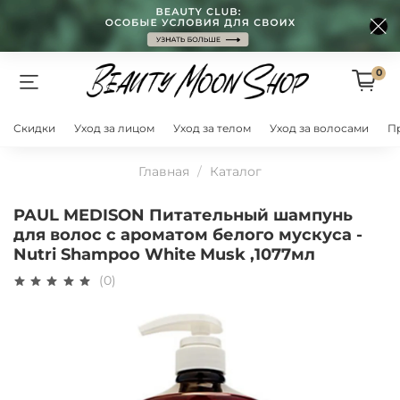
0
Скидки
Уход за лицом
Уход за телом
Уход за волосами
П
Главная
Каталог
PAUL MEDISON Питательный шампунь
для волос с ароматом белого мускуса -
Nutri Shampoo White Musk ,1077мл
(0)