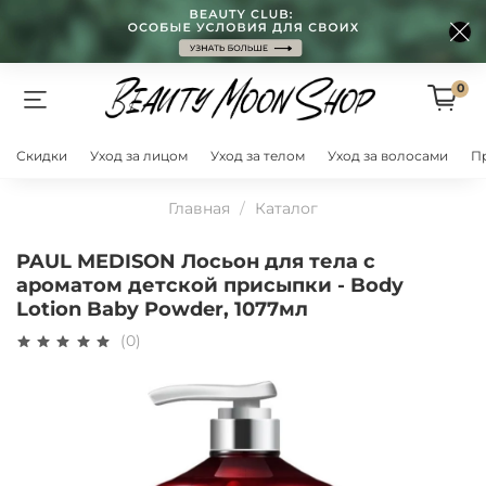
0
Скидки
Уход за лицом
Уход за телом
Уход за волосами
П
Главная
Каталог
PAUL MEDISON Лосьон для тела с
ароматом детской присыпки - Body
Lotion Baby Powder, 1077мл
(0)