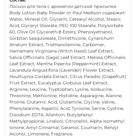
Лосьон для тела с ароматом детской присыпки
Body Lotion Baby Powder от Paul Medison содержит:
Water, Mineral Oil, Glycerin, Cetearyl Alcohol, Stearic
Acid, Glyceryl Stearate, PEG-100 Stearate, Polysorbate
60, Olive Oil Glycereth-8 Esters, Phenoxyethanol,
Sorbitan Sesquioleate, Dimethicone, Cynanchum
Atratum Extract, Triethanolamine, Carbomer,
Hamamelis Virginiana (Witch Hazel) Leaf Extract,
Salvia Officinalis (Sage) Leaf Extract, Melissa Officinalis
Leaf Extract, Mentha Piperita (Peppermint) Extract,
Lavandula Angustifolia (Lavender) Flower Extract,
Houttuynia Cordata Extract, Citrus Paradisi (Grapefruit)
Fruit Extract, Eucalyptus Globulus Leaf Extract,
Arginine, Leucine, Tryptophan, Lysine, Isoleucine,
Threonine, Methionine, Histidine, Asparagine, Alanine,
Proline, Glutamic Acid, Glutamine, Glycine, Valine,
Phenylalanine, Aspartic Acid, Tyrosine, Serine, Cystine,
Disodium EDTA, Allantoin, Butylphenyl
Methylpropional, Linalool, Citronellol, Alpha-Isomethyl
Ionone, Amyl Cinnamal, Geraniol, Coumarin, Benzyl
Alcohol, Limonene, Fragrance.