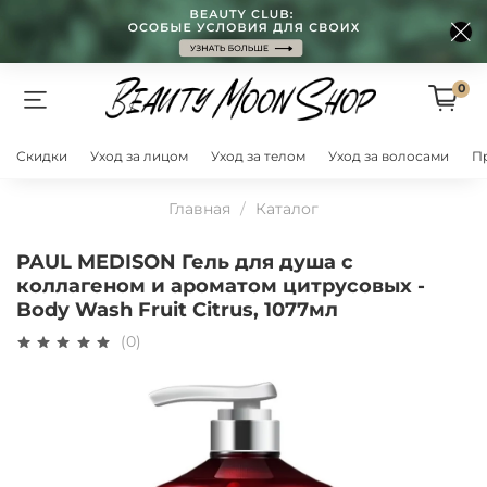
0
Скидки
Уход за лицом
Уход за телом
Уход за волосами
П
Главная
Каталог
PAUL MEDISON Гель для душа с
коллагеном и ароматом цитрусовых -
Body Wash Fruit Citrus, 1077мл
(0)