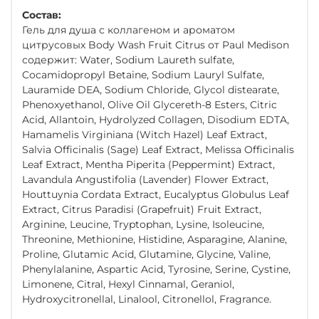
Состав:
Гель для душа с коллагеном и ароматом
цитрусовых Body Wash Fruit Citrus от Paul Medison
содержит: Water, Sodium Laureth sulfate,
Cocamidopropyl Betaine, Sodium Lauryl Sulfate,
Lauramide DEA, Sodium Chloride, Glycol distearate,
Phenoxyethanol, Olive Oil Glycereth-8 Esters, Citric
Acid, Allantoin, Hydrolyzed Collagen, Disodium EDTA,
Hamamelis Virginiana (Witch Hazel) Leaf Extract,
Salvia Officinalis (Sage) Leaf Extract, Melissa Officinalis
Leaf Extract, Mentha Piperita (Peppermint) Extract,
Lavandula Angustifolia (Lavender) Flower Extract,
Houttuynia Cordata Extract, Eucalyptus Globulus Leaf
Extract, Citrus Paradisi (Grapefruit) Fruit Extract,
Arginine, Leucine, Tryptophan, Lysine, Isoleucine,
Threonine, Methionine, Histidine, Asparagine, Alanine,
Proline, Glutamic Acid, Glutamine, Glycine, Valine,
Phenylalanine, Aspartic Acid, Tyrosine, Serine, Cystine,
Limonene, Citral, Hexyl Cinnamal, Geraniol,
Hydroxycitronellal, Linalool, Citronellol, Fragrance.