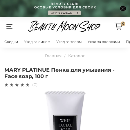
0
Скидки
Уход за лицом
Уход за телом
Уход за волосами
П
Главная
Каталог
MARY PLATINUE Пенка для умывания -
Face soap, 100 г
(0)