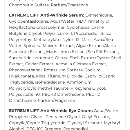
Chondroitin Sulfate, Parfum/Fragrance
EXTREME LIFT Anti-Wrinkle Serum:
Dimethicone,
Cyclopentasiloxane, Aqua/Water, HDI/Trimethylol
Hexyllactone Crosspolymer, Cyclohexasiloxane,
Butylene Glycol, Polysilicone-11, Propanediol, Silica,
Polymethyl Methacrylate, Nylon-12, Maris Aqua/Sea
Water, Spirulina Maxima Extract, Algae Extract/Alaria
Esculenta Extract, Maris Limus Extract/Sea Silt Extract,
Saccharide Isomerate, Ostrea Shell Extract/Oyster Shell
Extract, Caviar Extract, Acmella Oleracea Extract,
Phenoxyethanol, Potassium Sorbate, Sodium
Hyaluronate, Mica, Titanium Dioxide, Caprylic/Capric
Triglyceride, Isohexadecane, Ammonium
Polyacryloyldimethyl Taurate, Propylene Glycol,
Polysorbate 40, PEG-10 Dimethicone, PEG-12
Dimethicone, Parfum/Fragrance
EXTREME LIFT Anti-Wrinkle Eye Cream:
Aqua/Water,
Propylene Glycol, Pentylene Glycol, Oleyl Erucate,
Caprylic/Capric Triglyceride, Glyceryl Stearate, Myristyl
Alcohol, PEG-100 Stearate, Propanediol,