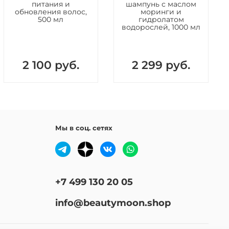
питания и
шампунь с маслом
Aloe Barbadensis Leaf Extract, Hamamelis Virginiana
обновления волос,
моринги и
el) Extract, Melaleuca Alternifolia (Tea Tree) Leaf Extrac,
500 мл
гидролатом
водорослей, 1000 мл
rnium-10, Moringa Oleifera Seed Oil, Citric Acid, Disodium
dium Benzoate, Fragrance.
2 100 руб.
2 299 руб.
Мы в соц. сетях
+7 499 130 20 05
info@beautymoon.shop