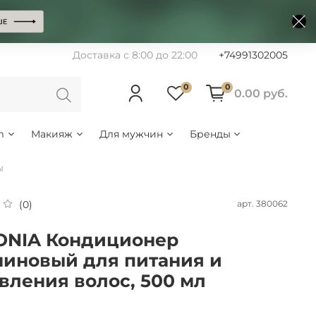
Доставка с 8:00 до 22:00
+74991302005
0
0
0.00 руб.
m
Макияж
Для мужчин
Бренды
ы
арт.
380062
(0)
NIA Кондиционер
иновый для питания и
вления волос, 500 мл