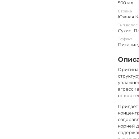
500 мл
Страна
Южная К
Тип волос
Сухие, 
Эффект
Питание
Опис
Оригина
структур
увлажнен
агрессив
от корне
Придает
концент
оздоравл
корней д
содержа