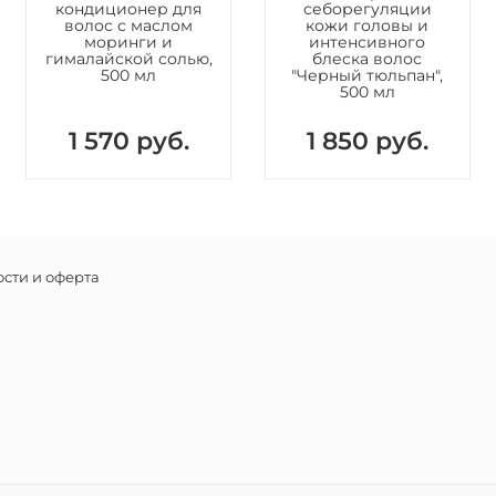
кондиционер для
себорегуляции
Extract, 
волос с маслом
кожи головы и
(Witch Haz
моринги и
интенсивного
гималайской солью,
блеска волос
Polyquate
500 мл
"Черный тюльпан",
EDTA, So
500 мл
1 570 руб.
1 850 руб.
сти и оферта