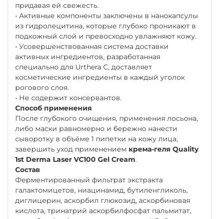
придавая ей свежесть.
• Активные компоненты заключены в нанокапсулы
из гидролецитина, которые глубоко проникают в
подкожный слой и превосходно увлажняют кожу.
• Усовершенствованная система доставки
активных ингредиентов, разработанная
специально для Urthera C, доставляет
косметические ингредиенты в каждый уголок
рогового слоя.
• Не содержит консервантов.
Способ применения
После глубокого очищения, применения лосьона,
либо маски равномерно и бережно нанести
сыворотку в объёме 1 пипетки на кожу лица,
завершить уход применением
крема-геля Quality
1st Derma Laser VC100 Gel Cream
.
Состав
Ферментированный фильтрат экстракта
галактомицетов, ниацинамид, бутиленгликоль,
диглицерин, аскорбил глюкозид, аскорбиновая
кислота, тринатрий аскорбилфосфат пальмитат,