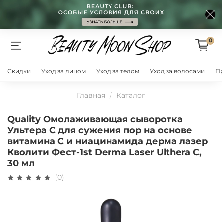
0
Скидки
Уход за лицом
Уход за телом
Уход за волосами
П
Главная
Каталог
Quality Омолаживающая сыворотка
Ультера C для сужения пор на основе
витамина С и ниацинамида дерма лазер
Кволити Фест-1st Derma Laser Ulthera C,
30 мл
(0)