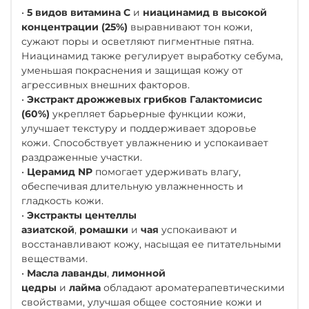
•
5 видов витамина С
и
ниацинамид в высокой
концентрации (25%)
выравнивают тон кожи,
сужают поры и осветляют пигментные пятна.
Ниацинамид также регулирует выработку себума,
уменьшая покраснения и защищая кожу от
агрессивных внешних факторов.
•
Экстракт дрожжевых грибков Галактомисис
(60%)
укрепляет барьерные функции кожи,
улучшает текстуру и поддерживает здоровье
кожи. Способствует увлажнению и успокаивает
раздраженные участки.
•
Церамид NP
помогает удерживать влагу,
обеспечивая длительную увлажненность и
гладкость кожи.
•
Экстракты центеллы
азиатской
,
ромашки
и
чая
успокаивают и
восстанавливают кожу, насыщая ее питательными
веществами.
•
Масла лаванды
,
лимонной
цедры
и
лайма
обладают ароматерапевтическими
свойствами, улучшая общее состояние кожи и