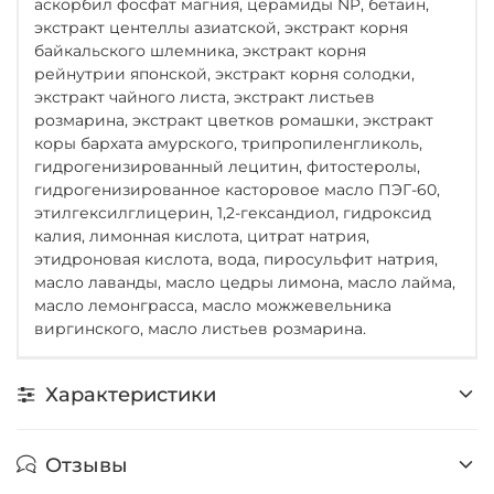
аскорбил фосфат магния, церамиды NP, бетаин,
экстракт центеллы азиатской, экстракт корня
байкальского шлемника, экстракт корня
рейнутрии японской, экстракт корня солодки,
экстракт чайного листа, экстракт листьев
розмарина, экстракт цветков ромашки, экстракт
коры бархата амурского, трипропиленгликоль,
гидрогенизированный лецитин, фитостеролы,
гидрогенизированное касторовое масло ПЭГ-60,
этилгексилглицерин, 1,2-гександиол, гидроксид
калия, лимонная кислота, цитрат натрия,
этидроновая кислота, вода, пиросульфит натрия,
масло лаванды, масло цедры лимона, масло лайма,
масло лемонграсса, масло можжевельника
виргинского, масло листьев розмарина.
Характеристики
Отзывы