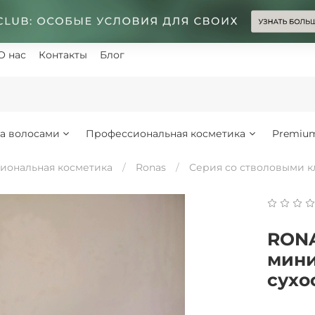
О нас
Контакты
Блог
за волосами
Профессиональная косметика
Premiu
иональная косметика
Ronas
Серия со стволовыми кл
RONAS
мини
сухо