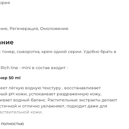
орея
ние, Регенерация, Омоложение
ание
: тонер, сыворотка, крем одной серии. Удобно брать в
 Rich line - mini в состав входит :
онер 50 ml
еет лёгкую водную текстуру , восстанавливает
ый pH кожи, успокаивает раздраженную кожу,
вает водный баланс. Растительные экстракты делают
стичной и отлично увлажняют, подходит даже для
вствительной кожи.
сыворотка 30 ml
 полностью