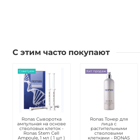
С этим часто покупают
Советуем
Хит продаж
Ronas Сыворотка
Ronas Тонер для
ампульная на основе
лица с
стволовых клеток -
растительными
Ronas Stem Cell
стволовыми
Ampoule, 1 мл ( 1 шт )
клетками - RONAS