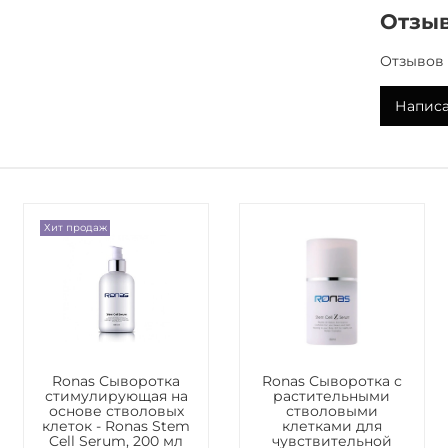
Сыворотк
Отзы
функция
клеток з
Отзывов 
Благода
хорошо у
Написа
защитны
/ 
Укрепля
текстуро
клеток п
Хит продаж
гиалурон
кожу.
Основны
культуры
Аденозин
стволовы
Ronas Сыворотка
Ronas Сыворотка с
стимулирующая на
растительными
Рекоменд
основе стволовых
стволовыми
клеток - Ronas Stem
клетками для
Подходит
Cell Serum, 200 мл
чувствительной