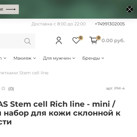
Доставка с 8:00 до 22:00
+74991302005
0
0
0.00 руб.
m
Макияж
Для мужчин
Бренды
етками Stem cell line
арт.
РМ-4
(0)
 Stem cell Rich line - mini /
 набор для кожи склонной к
сти