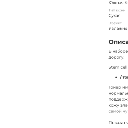
Южная К
Тип кожи
Сухая
Эффект
Увлажне
Опис
В наборе
дорогу.
Stem cell
/ т
Тонер им
нормальн
поддержи
кожу эла
самой чу
/ 
Показать