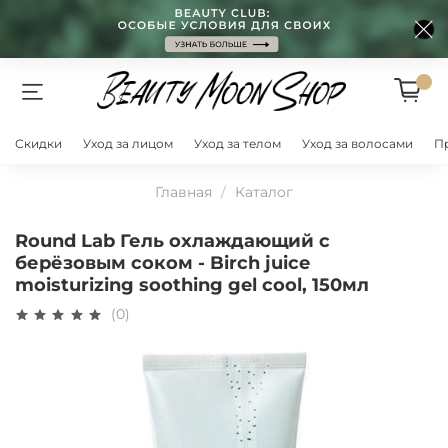
Скидки
Уход за лицом
Уход за телом
Уход за волосами
П
Главная
Каталог
Round Lab Гель охлаждающий с
берёзовым соком - Birch juice
moisturizing soothing gel cool, 150мл
(0)