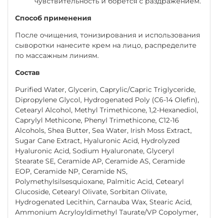
чувствительность и борется с раздражением.
Способ применения
После очищения, тонизирования и использования
сыворотки нанесите крем на лицо, распределите
по массажным линиям.
Состав
Purified Water, Glycerin, Caprylic/Capric Triglyceride,
Dipropylene Glycol, Hydrogenated Poly (C6-14 Olefin),
Cetearyl Alcohol, Methyl Trimethicone, 1,2-Hexanediol,
Caprylyl Methicone, Phenyl Trimethicone, C12-16
Alcohols, Shea Butter, Sea Water, Irish Moss Extract,
Sugar Cane Extract, Hyaluronic Acid, Hydrolyzed
Hyaluronic Acid, Sodium Hyaluronate, Glyceryl
Stearate SE, Ceramide AP, Ceramide AS, Ceramide
EOP, Ceramide NP, Ceramide NS,
Polymethylsilsesquioxane, Palmitic Acid, Cetearyl
Glucoside, Cetearyl Olivate, Sorbitan Olivate,
Hydrogenated Lecithin, Carnauba Wax, Stearic Acid,
Ammonium Acryloyldimethyl Taurate/VP Copolymer,