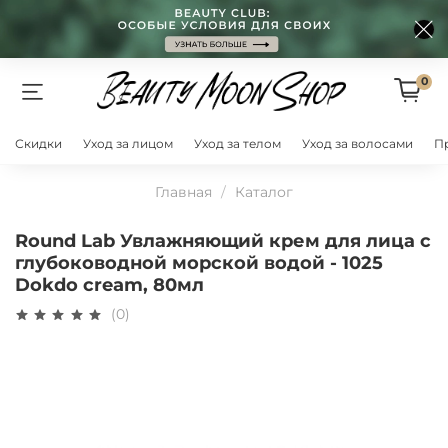
0
Скидки
Уход за лицом
Уход за телом
Уход за волосами
П
Главная
Каталог
Round Lab Увлажняющий крем для лица с
глубоководной морской водой - 1025
Dokdo cream, 80мл
(0)