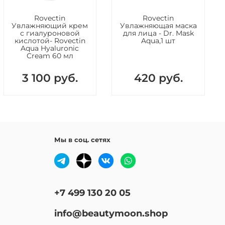
ающиеся воздействию УФ-лучей.
Rovectin
Rovectin
Увлажняющий крем
Увлажняющая маска
с гиалуроновой
для лица - Dr. Mask
nc Oxide, Cyclohexasiloxane, Butyloctyl Salicylate,
кислотой- Rovectin
Aqua,1 шт
Aqua Hyaluronic
ol, Propylheptyl Caprylate, Titanium Dioxide,
Cream 60 мл
ne, Dicaprylyl Ether, Polyglyceryl-4
rate/Polyhydroxystearate/Sebacate, Niacinamide, Caprylyl
3 100 руб.
420 руб.
e, Cardiospermum Halicacabum Flower/Leaf/Vine Extract,
lantagineum Seed Oil, Disteardimonium Hectorite,
 Sulfate, Stearic Acid, Aluminum Hydroxide,
caprylylsilane, Polyglyceryl-3 Polydimethylsiloxyethyl
ne, Polymethylsilsesquioxane, 1,2-Hexanediol, Adenosine,
l Carbonate, Mica, Tocopherol, Glycerin, Octyldodecanol,
Мы в соц. сетях
, Helianthus Annuus (Sunflower) Seed Oil
iables, Glyceryl Caprylate, Ethylene Brassylate, Caprylyl
ethyldihydrojasmonate, Ethylhexylglycerin, Phenethyl
Raspberry Ketone, Linalyl Acetate, Iron Oxides(Ci 77492),
es(Ci 77499)
+7 499 130 20 05
info@beautymoon.shop