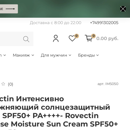
Доставка с 8:00 до 22:00
+74991302005
0
0
0.00 руб.
m
Макияж
Для мужчин
Бренды
арт.
IMS050
(0)
ctin Интенсивно
ажняющий солнцезащитный
 SPF50+ PA++++- Rovectin
nse Moisture Sun Cream SPF50+