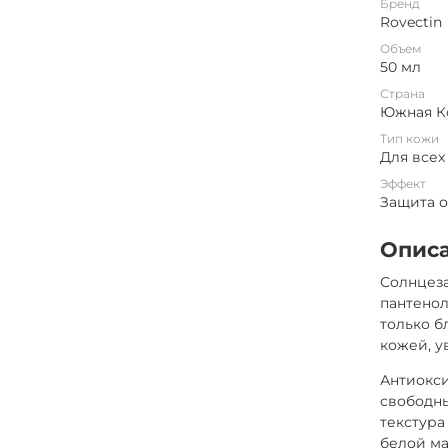
Бренд
Rovectin
Объем
50 мл
Страна
Южная К
Тип кожи
Для всех
Эффект
Защита 
Опис
Солнцез
пантенол
только б
кожей, у
Антиокси
свободны
текстура
белой ма