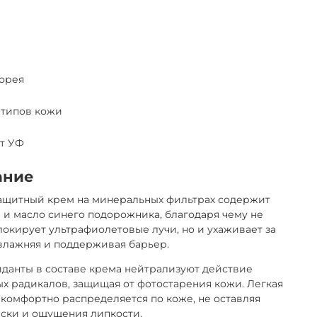
орея
 типов кожи
от УФ
ание
ащитный крем на минеральных фильтрах содержит
 и масло синего подорожника, благодаря чему не
локирует ультрафиолетовые лучи, но и ухаживает за
влажняя и поддерживая барьер.
данты в составе крема нейтрализуют действие
х радикалов, защищая от фотостарения кожи. Легкая
 комфортно распределяется по коже, не оставляя
ски и ощущения липкости.