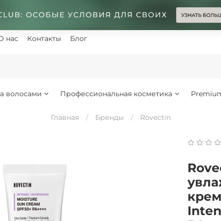
О нас
Контакты
Блог
за волосами
Профессиональная косметика
Premiu
Главная
Бренды
Rovectin
Rove
увл
крем
Inte