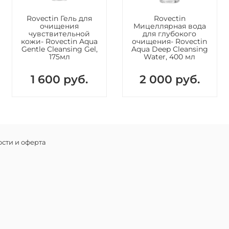
подверг
Rovectin Гель для
Rovectin
Состав
очищения
Мицеллярная вода
чувствительной
для глубокого
Water, Zi
кожи- Rovectin Aqua
очищения- Rovectin
Gentle Cleansing Gel,
Aqua Deep Cleansing
Propanedi
175мл
Water, 400 мл
Isododeca
Diisostea
1 600 руб.
2 000 руб.
Methicon
Echium P
Magnesium
Triethoxy
Dimethico
Dicapryly
сти и оферта
Panthenol
Unsaponif
Glycol, M
Alcohol, 
Iron Oxid