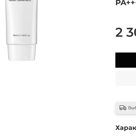
PA++
2 3
Вы
Хара