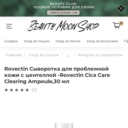
0
Скидки
Уход за лицом
Уход за телом
Уход за волосами
П
Главная
Уход за лицом
...
Ампулы и сыворотки
Rovectin Сыворотка для проблемной
кожи с центеллой -Rovectin Cica Care
Clearing Ampoule,30 мл
(0)