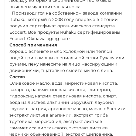
людях, у которых в скрининговом тесте была
выявлена чувствительная кожа.
• Производится на собственном заводе компании
Ruhaku, который в 2008 году впервые в Японии
получил сертификат органического стандарта
Ecocert. Все продукты Ruhaku сертифицированы
Ecocert Okinawa aging care.
Способ применения
Хорошо вспеньте мыло холодной или теплой
водой при помощи специальной сетки Рухаку или
руками, пену нанесите на лицо массирующими
движениями, тщательно смойте мыло с лица.
Состав
Оливковое масло, вода, миристиновая кислота,
сахароза, пальмитиновая кислота, глицерин,
гидроксид натрия, стеариновая кислота, спирт,
вода из листьев альпинии церумбет, лауроил
глутамат натрия, аргановое масло, масло облепихи,
экстракт листьев альпинии, экстракт гриба
трутовика, морской ил, экстракт листьев
гамамелиса виргинского, экстракт листьев
черники обыкновенной, экстракт шиповника,