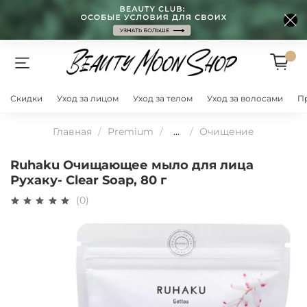
Скидки
Уход за лицом
Уход за телом
Уход за волосами
П
Главная
Premium
...
Очищение
Ruhaku Очищающее мыло для лица
Рухаку- Clear Soap, 80 г
(0)