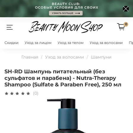
0
Скидки
Уход за лицом
Уход за телом
Уход за волосами
П
Главная
Уход за волосами
Шампуни
SH-RD Шампунь питательный (без
сульфатов и парабена) - Nutra-Therapy
Shampoo (Sulfate & Paraben Free), 250 мл
(0)