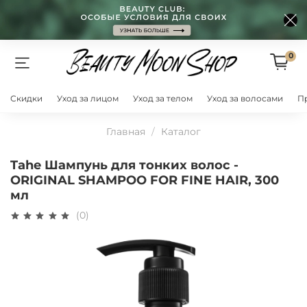
0
Скидки
Уход за лицом
Уход за телом
Уход за волосами
П
Главная
Каталог
Tahe Шампунь для тонких волос -
ORIGINAL SHAMPOO FOR FINE HAIR, 300
мл
(0)