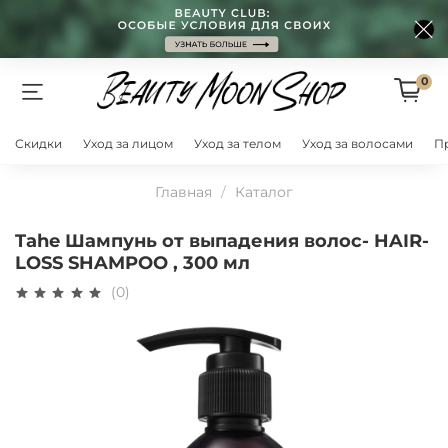
0
Скидки
Уход за лицом
Уход за телом
Уход за волосами
П
Главная
Каталог
Tahe Шампунь от выпадения волос- HAIR-
LOSS SHAMPOO , 300 мл
(0)