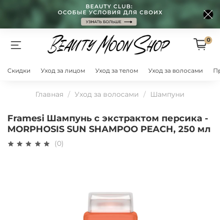
0
Скидки
Уход за лицом
Уход за телом
Уход за волосами
П
Главная
Уход за волосами
Шампуни
Framesi Шампунь с экстрактом персика -
MORPHOSIS SUN SHAMPOO PEACH, 250 мл
(0)