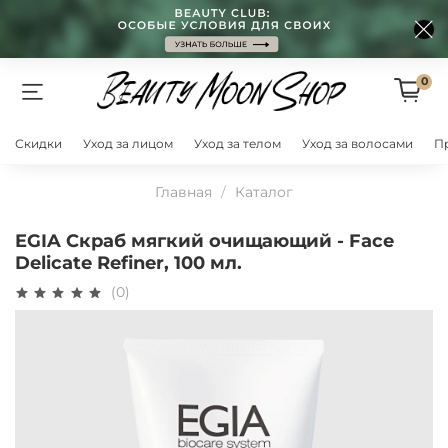
0
Скидки
Уход за лицом
Уход за телом
Уход за волосами
П
Главная
Каталог
EGIA Скраб мягкий очищающий - Face
Delicate Refiner, 100 мл.
(0)